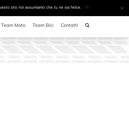
Il mio account
CARRELLO
questo sito noi assumiamo che tu ne sia felice.
Ok
Team Moto
Team Bici
Contatti