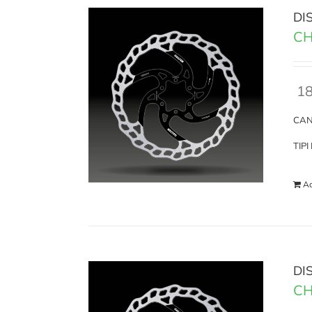
DI
CH
18
CAN
TIP
Ad
DI
CH