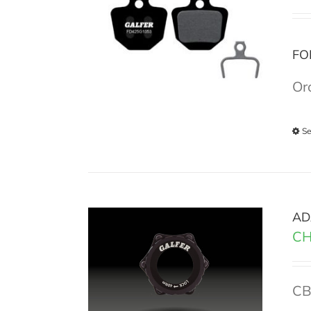
FO
Or
Se
AD
CH
CB