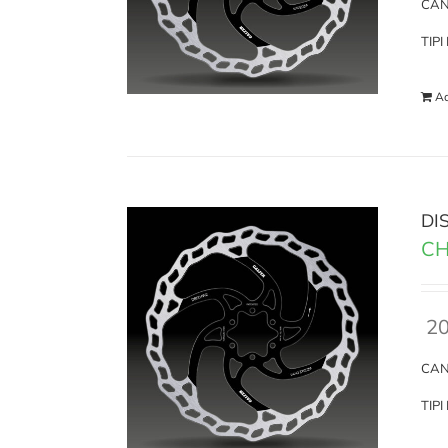
CAN
TIP
Ad
DI
CH
20
CAN
TIP