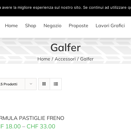
a avere la migliore esperienza sul nostro sito. Se continui ad utilizzare 
Home
Shop
Negozio
Proposte
Lavori Grafici
Galfer
Home
/
Accessori
/
Galfer
15 Prodotti
RMULA PASTIGLIE FRENO
F
18.00
–
CHF
33.00