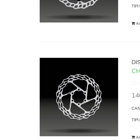
TIP
Ad
DI
CH
14
CAN
TIP
Ad