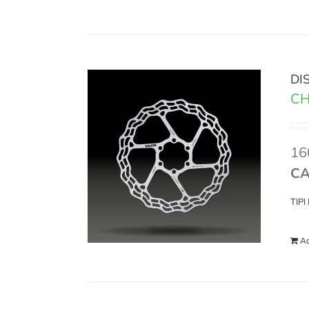
DI
CH
16
CA
TIP
Ad