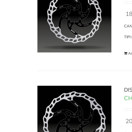
18
CAN
TIP
Ad
DI
CH
20