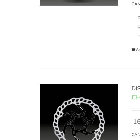
CAN
Ad
DI
CH
16
CAN