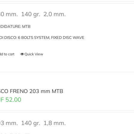
0 mm.
140 gr.
2,0 mm.
DIDATURE: MTB
I DI DISCO: 6 BOLTS SYSTEM, FIXED DISC WAVE
d to cart
Quick View
SCO FRENO 203 mm MTB
F
52.00
3 mm.
140 gr.
1,8 mm.