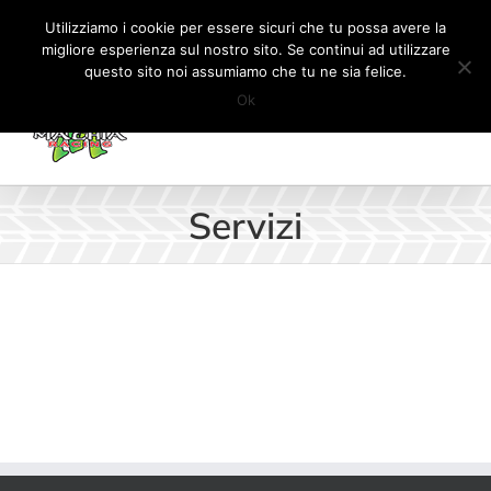
Salta
Tel:
+41 (0) 91 862 34 93
|
info@machiaracingparts.ch
Utilizziamo i cookie per essere sicuri che tu possa avere la
al
migliore esperienza sul nostro sito. Se continui ad utilizzare
Il mio account
CARRELLO
questo sito noi assumiamo che tu ne sia felice.
contenuto
Ok
Servizi