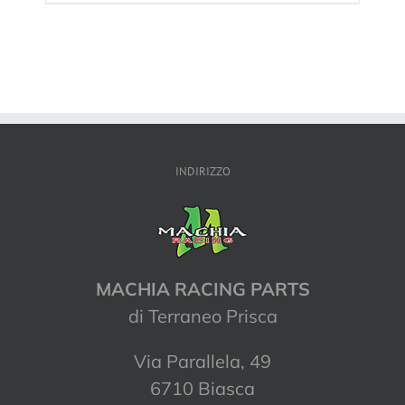
INDIRIZZO
MACHIA RACING PARTS
di Terraneo Prisca
Via Parallela, 49
6710 Biasca