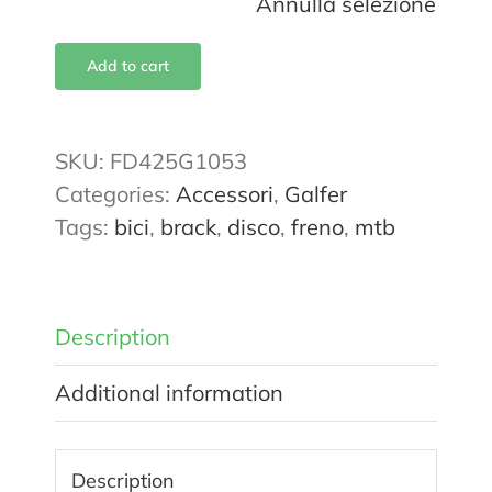
Annulla selezione
Add to cart
SKU:
FD425G1053
Categories:
Accessori
,
Galfer
Tags:
bici
,
brack
,
disco
,
freno
,
mtb
Description
Additional information
Description