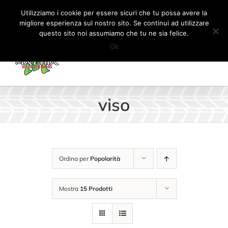
Salta
Tel:
+41 (0) 91 862 34 93
|
info@machiaracingparts.ch
Utilizziamo i cookie per essere sicuri che tu possa avere la
al
migliore esperienza sul nostro sito. Se continui ad utilizzare
Il mio account
CARRELLO
questo sito noi assumiamo che tu ne sia felice.
contenuto
Ok
viso
Ordina per
Popolarità
Mostra
15 Prodotti