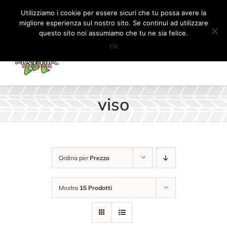
Salta
Tel:
+41 (0) 91 862 34 93
|
info@machiaracingparts.ch
Utilizziamo i cookie per essere sicuri che tu possa avere la
al
migliore esperienza sul nostro sito. Se continui ad utilizzare
Il mio account
CARRELLO
questo sito noi assumiamo che tu ne sia felice.
contenuto
Ok
viso
Ordina per
Prezzo
Mostra
15 Prodotti