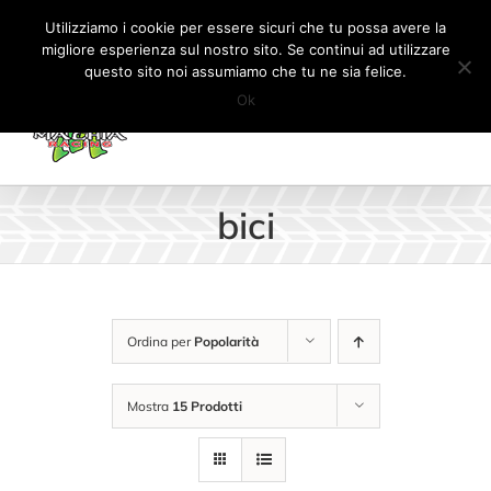
Salta
Tel:
+41 (0) 91 862 34 93
|
info@machiaracingparts.ch
Utilizziamo i cookie per essere sicuri che tu possa avere la
al
migliore esperienza sul nostro sito. Se continui ad utilizzare
Il mio account
CARRELLO
questo sito noi assumiamo che tu ne sia felice.
contenuto
Ok
bici
Ordina per
Popolarità
Mostra
15 Prodotti