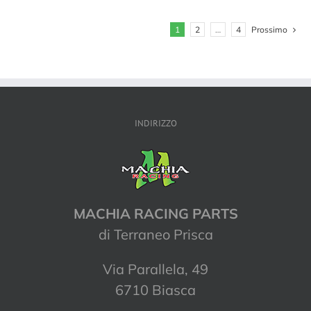
1
2
…
4
Prossimo
INDIRIZZO
MACHIA RACING PARTS
di Terraneo Prisca
Via Parallela, 49
6710 Biasca