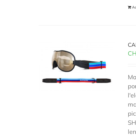
Ad
CA
CH
Ma
po
l'e
mas
pi
SH
len