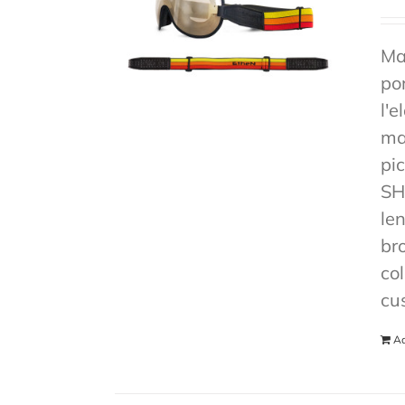
Ma
po
l'e
mas
pi
SH
len
br
co
cu
Ad