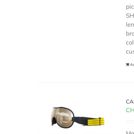
pi
SH
len
br
co
cu
Ad
CA
CH
Ma