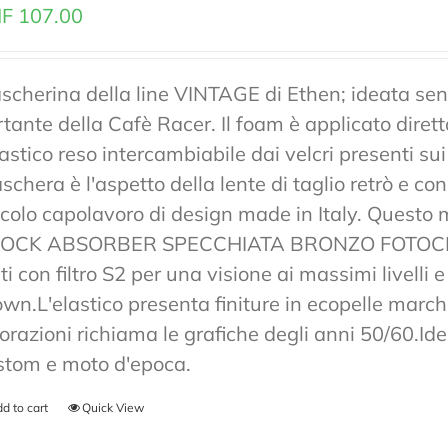
F
107.00
scherina della line VINTAGE di Ethen; ideata senz
rtante della Cafè Racer. Il foam è applicato diret
lastico reso intercambiabile dai velcri presenti sui
chera è l'aspetto della lente di taglio retrò e co
ccolo capolavoro di design made in Italy. Ques
OCK ABSORBER SPECCHIATA BRONZO FOTOCRO
ti con filtro S2 per una visione ai massimi livelli
own.L'elastico presenta finiture in ecopelle marchi
lorazioni richiama le grafiche degli anni 50/60.Ide
stom e moto d'epoca.
d to cart
Quick View