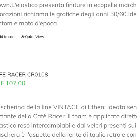
own.L'elastico presenta finiture in ecopelle marchi
lorazioni richiama le grafiche degli anni 50/60.Ide
stom e moto d'epoca.
d to cart
Quick View
FE RACER CR0108
F
107.00
scherina della line VINTAGE di Ethen; ideata senz
rtante della Cafè Racer. Il foam è applicato diret
lastico reso intercambiabile dai velcri presenti sui
chera è l'aspetto della lente di taglio retrò e co