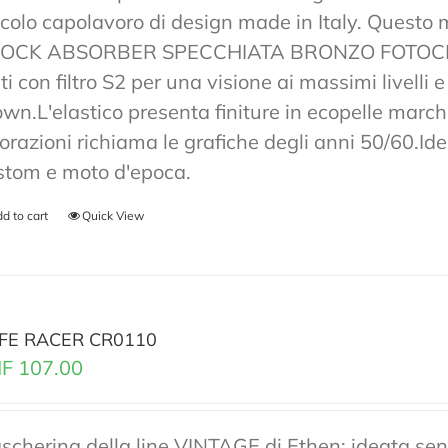
ccolo capolavoro di design made in Italy. Ques
OCK ABSORBER SPECCHIATA BRONZO FOTOCRO
ti con filtro S2 per una visione ai massimi livelli
own.L'elastico presenta finiture in ecopelle marchi
lorazioni richiama le grafiche degli anni 50/60.Ide
stom e moto d'epoca.
d to cart
Quick View
FE RACER CR0110
F
107.00
scherina della line VINTAGE di Ethen; ideata senz