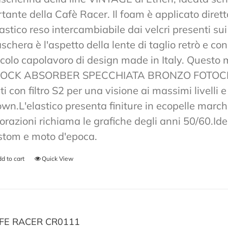
rtante della Cafè Racer. Il foam è applicato diret
lastico reso intercambiabile dai velcri presenti sui
chera è l'aspetto della lente di taglio retrò e co
ccolo capolavoro di design made in Italy. Ques
OCK ABSORBER SPECCHIATA BRONZO FOTOCRO
ti con filtro S2 per una visione ai massimi livelli
own.L'elastico presenta finiture in ecopelle marchi
lorazioni richiama le grafiche degli anni 50/60.Ide
stom e moto d'epoca.
d to cart
Quick View
FE RACER CR0111