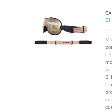
CA
CH
Ma
po
l'e
mas
pi
SH
len
br
co
cu