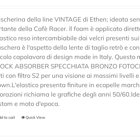
scherina della line VINTAGE di Ethen; ideata senz
rtante della Cafè Racer. Il foam è applicato diret
lastico reso intercambiabile dai velcri presenti sui
chera è l'aspetto della lente di taglio retrò e co
ccolo capolavoro di design made in Italy. Ques
OCK ABSORBER SPECCHIATA BRONZO FOTOCRO
ti con filtro S2 per una visione ai massimi livelli
own.L'elastico presenta finiture in ecopelle marchi
lorazioni richiama le grafiche degli anni 50/60.Ide
stom e moto d'epoca.
d to cart
Quick View