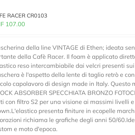
FE RACER CR0103
F
107.00
scherina della line VINTAGE di Ethen; ideata senz
rtante della Cafè Racer. Il foam è applicato diret
lastico reso intercambiabile dai velcri presenti sui
chera è l'aspetto della lente di taglio retrò e co
ccolo capolavoro di design made in Italy. Ques
OCK ABSORBER SPECCHIATA BRONZO FOTOCRO
ti con filtro S2 per una visione ai massimi livelli
own.L'elastico presenta finiture in ecopelle marchi
lorazioni richiama le grafiche degli anni 50/60.Ide
stom e moto d'epoca.