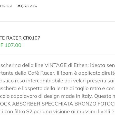
d to cart
Quick View
FE RACER CR0107
F
107.00
scherina della line VINTAGE di Ethen; ideata senz
rtante della Cafè Racer. Il foam è applicato diret
lastico reso intercambiabile dai velcri presenti sui
chera è l'aspetto della lente di taglio retrò e co
ccolo capolavoro di design made in Italy. Ques
OCK ABSORBER SPECCHIATA BRONZO FOTOCRO
ti con filtro S2 per una visione ai massimi livelli