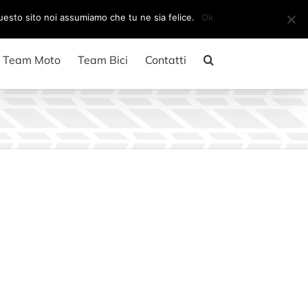
Il mio account
CARRELLO
questo sito noi assumiamo che tu ne sia felice.
Ok
Team Moto
Team Bici
Contatti