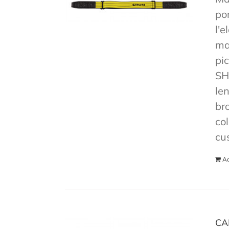
po
l'e
mas
pi
SH
len
br
co
cu
Ad
CA