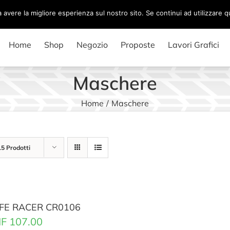
a avere la migliore esperienza sul nostro sito. Se continui ad utilizzare 
Home
Shop
Negozio
Proposte
Lavori Grafici
Maschere
Home
/
Maschere
15 Prodotti
FE RACER CR0106
F
107.00