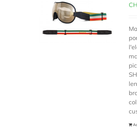
CH
Ma
po
l'e
mas
pi
SH
len
br
co
cu
Ad