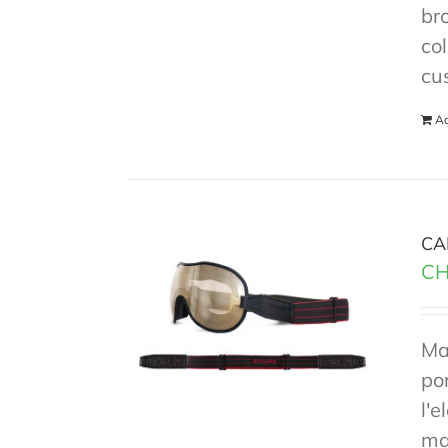
br
co
cu
Ad
CA
CH
Ma
po
l'e
mas