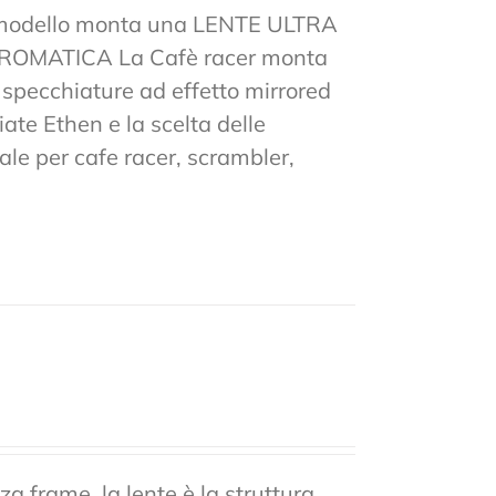
to modello monta una LENTE ULTRA
MATICA La Cafè racer monta
 e specchiature ad effetto mirrored
ate Ethen e la scelta delle
ale per cafe racer, scrambler,
a frame, la lente è la struttura