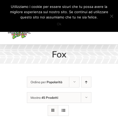
Salta
Tel:
+41 (0) 91 862 34 93
|
info@machiaracingparts.ch
Utilizziamo i cookie per essere sicuri che tu possa avere la
al
migliore esperienza sul nostro sito. Se continui ad utilizzare
Il mio account
CARRELLO
questo sito noi assumiamo che tu ne sia felice.
contenuto
Ok
Fox
Ordina per
Popolarità
Mostra
45 Prodotti