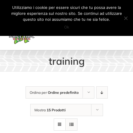
Salta
Tel:
+41 (0) 91 862 34 93
|
info@machiaracingparts.ch
Utilizziamo i cookie per essere sicuri che tu possa avere la
al
migliore esperienza sul nostro sito. Se continui ad utilizzare
Il mio account
CARRELLO
questo sito noi assumiamo che tu ne sia felice.
contenuto
Ok
training
Ordina per
Ordine predefinito
Mostra
15 Prodotti