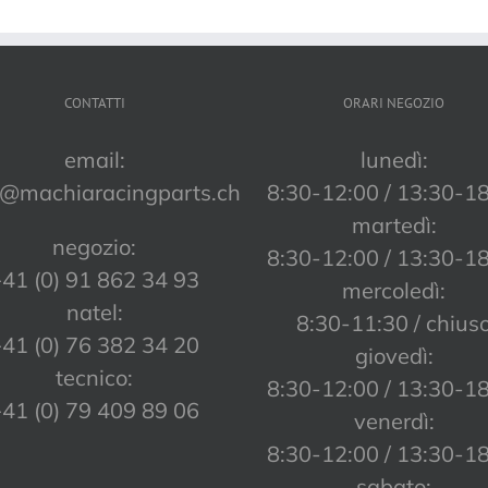
CONTATTI
ORARI NEGOZIO
email:
lunedì:
o@machiaracingparts.ch
8:30-12:00 / 13:30-1
martedì:
negozio:
8:30-12:00 / 13:30-1
41 (0) 91 862 34 93
mercoledì:
natel:
8:30-11:30 / chius
41 (0) 76 382 34 20
giovedì:
tecnico:
8:30-12:00 / 13:30-1
41 (0) 79 409 89 06
venerdì:
8:30-12:00 / 13:30-1
sabato: