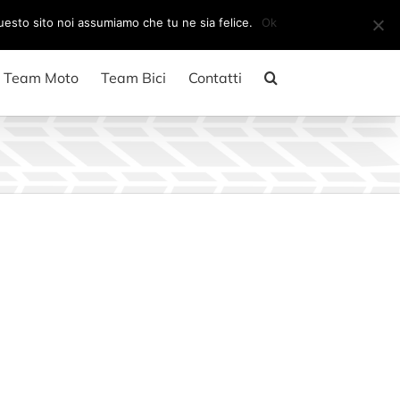
Il mio account
CARRELLO
questo sito noi assumiamo che tu ne sia felice.
Ok
Team Moto
Team Bici
Contatti