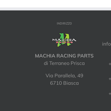
INDIRIZZO
inf
MACHIA RACING PARTS
di Terraneo Prisca
+
Via Parallela, 49
+
6710 Biasca
+