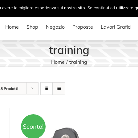
a avere la migliore esperienza sul nostro sito. Se continui ad utilizzare 
Home
Shop
Negozio
Proposte
Lavori Grafici
training
Home
/
training
15 Prodotti
Sconto!