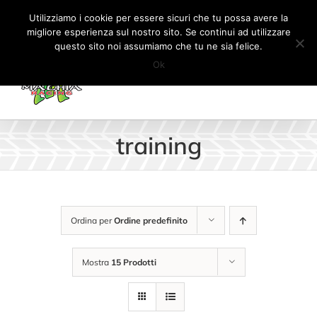
Salta
Tel:
+41 (0) 91 862 34 93
|
info@machiaracingparts.ch
Utilizziamo i cookie per essere sicuri che tu possa avere la
al
migliore esperienza sul nostro sito. Se continui ad utilizzare
Il mio account
CARRELLO
questo sito noi assumiamo che tu ne sia felice.
contenuto
Ok
training
Ordina per
Ordine predefinito
Mostra
15 Prodotti