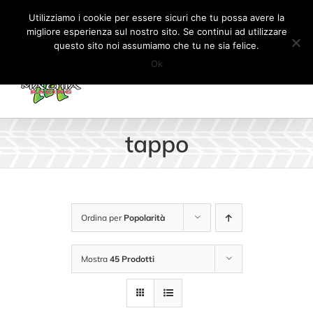
Salta
Tel:
+41 (0) 91 862 34 93
|
info@machiaracingparts.ch
Utilizziamo i cookie per essere sicuri che tu possa avere la
al
migliore esperienza sul nostro sito. Se continui ad utilizzare
Il mio account
CARRELLO
questo sito noi assumiamo che tu ne sia felice.
contenuto
Ok
tappo
Ordina per
Popolarità
Mostra
45 Prodotti