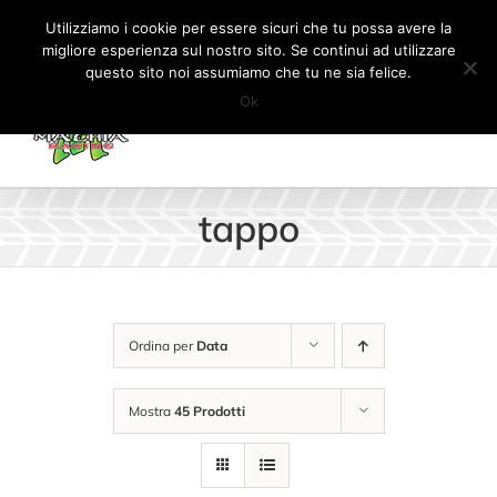
Salta
Tel:
+41 (0) 91 862 34 93
|
info@machiaracingparts.ch
Utilizziamo i cookie per essere sicuri che tu possa avere la
al
migliore esperienza sul nostro sito. Se continui ad utilizzare
Il mio account
CARRELLO
questo sito noi assumiamo che tu ne sia felice.
contenuto
Ok
tappo
Ordina per
Data
Mostra
45 Prodotti