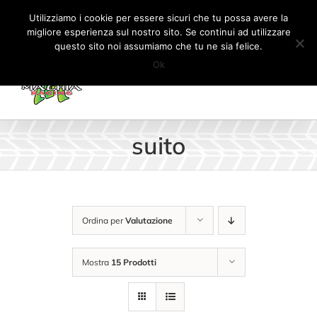
Salta
Tel:
+41 (0) 91 862 34 93
|
info@machiaracingparts.ch
Utilizziamo i cookie per essere sicuri che tu possa avere la
al
migliore esperienza sul nostro sito. Se continui ad utilizzare
Il mio account
CARRELLO
questo sito noi assumiamo che tu ne sia felice.
contenuto
Ok
suito
Ordina per
Valutazione
Mostra
15 Prodotti