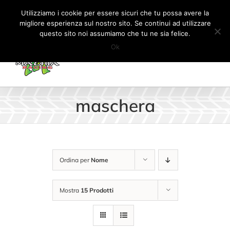
Salta
Tel:
+41 (0) 91 862 34 93
|
info@machiaracingparts.ch
Utilizziamo i cookie per essere sicuri che tu possa avere la
al
migliore esperienza sul nostro sito. Se continui ad utilizzare
Il mio account
CARRELLO
questo sito noi assumiamo che tu ne sia felice.
contenuto
Ok
maschera
Ordina per
Nome
Mostra
15 Prodotti