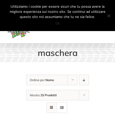
Salta
Tel:
+41 (0) 91 862 34 93
|
info@machiaracingparts.ch
Utilizziamo i cookie per essere sicuri che tu possa avere la
al
migliore esperienza sul nostro sito. Se continui ad utilizzare
Il mio account
CARRELLO
questo sito noi assumiamo che tu ne sia felice.
contenuto
Ok
maschera
Ordina per
Nome
Mostra
15 Prodotti