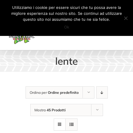
Salta
Tel:
+41 (0) 91 862 34 93
|
info@machiaracingparts.ch
Utilizziamo i cookie per essere sicuri che tu possa avere la
al
migliore esperienza sul nostro sito. Se continui ad utilizzare
Il mio account
CARRELLO
questo sito noi assumiamo che tu ne sia felice.
contenuto
Ok
lente
Ordina per
Ordine predefinito
Mostra
45 Prodotti