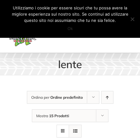
Salta
Tel:
+41 (0) 91 862 34 93
|
info@machiaracingparts.ch
Utilizziamo i cookie per essere sicuri che tu possa avere la
al
migliore esperienza sul nostro sito. Se continui ad utilizzare
Il mio account
CARRELLO
questo sito noi assumiamo che tu ne sia felice.
contenuto
Ok
lente
Ordina per
Ordine predefinito
Mostra
15 Prodotti