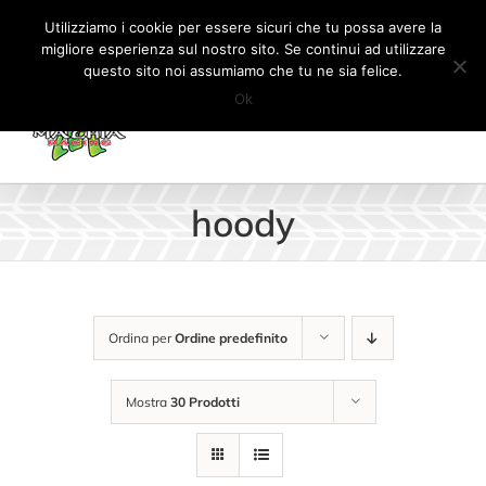
Salta
Tel:
+41 (0) 91 862 34 93
|
info@machiaracingparts.ch
Utilizziamo i cookie per essere sicuri che tu possa avere la
al
migliore esperienza sul nostro sito. Se continui ad utilizzare
Il mio account
CARRELLO
questo sito noi assumiamo che tu ne sia felice.
contenuto
Ok
hoody
Ordina per
Ordine predefinito
Mostra
30 Prodotti