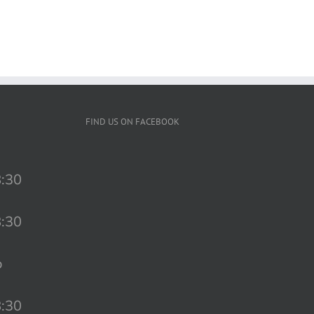
FIND US ON FACEBOOK
8:30
8:30
o
8:30