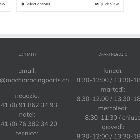
iew
Select options
Quick View
CONTATTI
ORARI NEGOZIO
email:
lunedì:
o@machiaracingparts.ch
8:30-12:00 / 13:30-1
martedì:
negozio:
8:30-12:00 / 13:30-1
41 (0) 91 862 34 93
mercoledì:
natel:
8:30-11:30 / chius
41 (0) 76 382 34 20
giovedì:
tecnico:
8:30-12:00 / 13:30-1