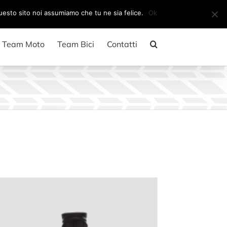
Il mio account
CARRELLO
questo sito noi assumiamo che tu ne sia felice.
Ok
Team Moto
Team Bici
Contatti