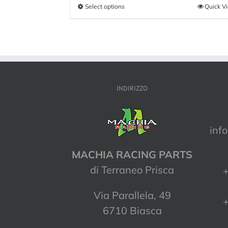
Select options
Quick V
INDIRIZZO
inf
MACHIA RACING PARTS
di Terraneo Prisca
+
Via Parallela, 49
+
6710 Biasca