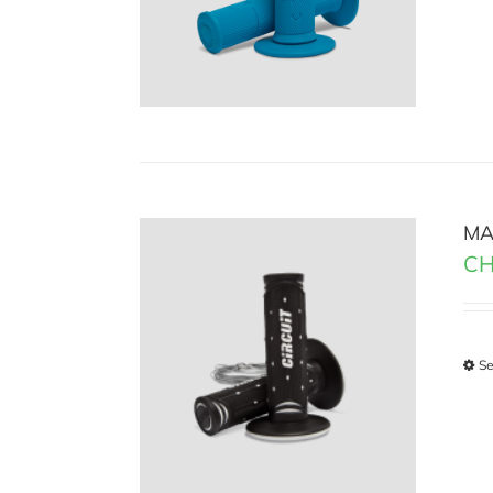
MA
CH
Se