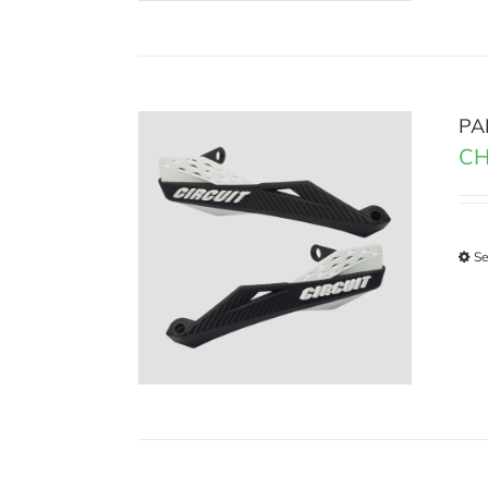
PA
CH
Se