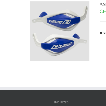
PA
CH
Se
INDIRIZZO