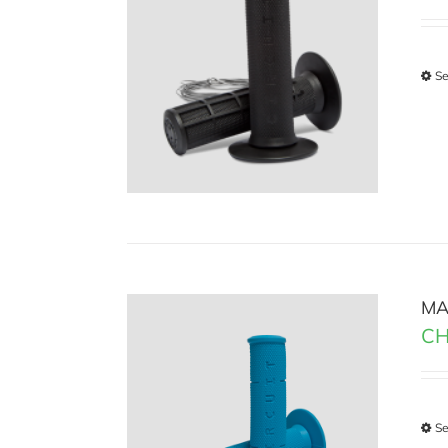
Se
MA
CH
Se