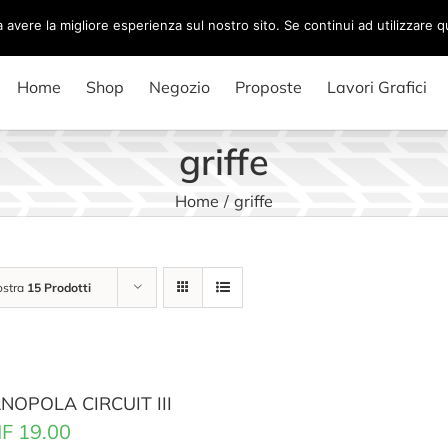
a avere la migliore esperienza sul nostro sito. Se continui ad utilizzare 
Home
Shop
Negozio
Proposte
Lavori Grafici
griffe
Home
/
griffe
stra
15 Prodotti
NOPOLA CIRCUIT III
F
19.00