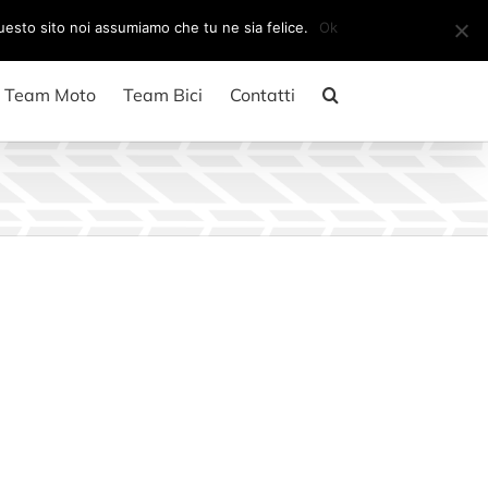
Il mio account
CARRELLO
questo sito noi assumiamo che tu ne sia felice.
Ok
Team Moto
Team Bici
Contatti