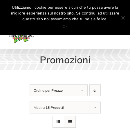
Salta
Tel:
+41 (0) 91 862 34 93
|
info@machiaracingparts.ch
Utilizziamo i cookie per essere sicuri che tu possa avere la
al
migliore esperienza sul nostro sito. Se continui ad utilizzare
Il mio account
CARRELLO
questo sito noi assumiamo che tu ne sia felice.
contenuto
Ok
Promozioni
Ordina per
Prezzo
Mostra
15 Prodotti