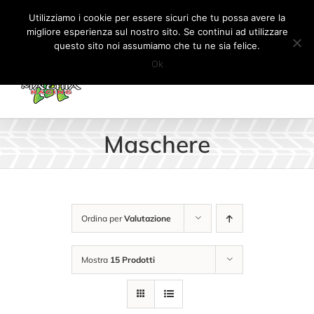
Salta
Tel:
+41 (0) 91 862 34 93
|
info@machiaracingparts.ch
Utilizziamo i cookie per essere sicuri che tu possa avere la
al
migliore esperienza sul nostro sito. Se continui ad utilizzare
Il mio account
CARRELLO
questo sito noi assumiamo che tu ne sia felice.
contenuto
Ok
Maschere
Ordina per
Valutazione
Mostra
15 Prodotti