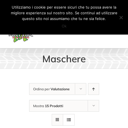
Salta
Tel:
+41 (0) 91 862 34 93
|
info@machiaracingparts.ch
Utilizziamo i cookie per essere sicuri che tu possa avere la
al
migliore esperienza sul nostro sito. Se continui ad utilizzare
Il mio account
CARRELLO
questo sito noi assumiamo che tu ne sia felice.
contenuto
Ok
Maschere
Ordina per
Valutazione
Mostra
15 Prodotti