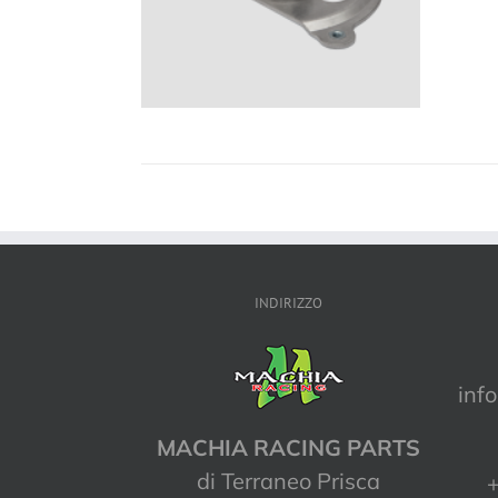
INDIRIZZO
inf
MACHIA RACING PARTS
di Terraneo Prisca
+