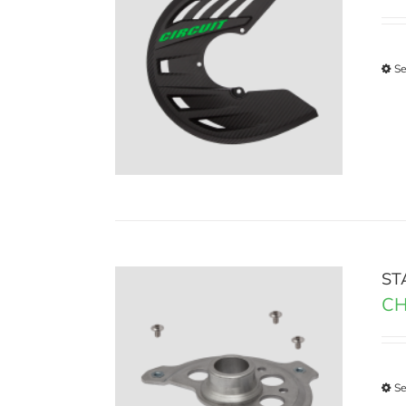
Se
ST
CH
Se