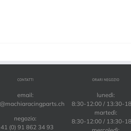
CONTATTI
ORARI NEGOZIO
email:
lunedì:
o@machiaracingparts.ch
8:30-12:00 / 13:30-1
martedì:
negozio:
8:30-12:00 / 13:30-1
41 (0) 91 862 34 93
mercoledì: