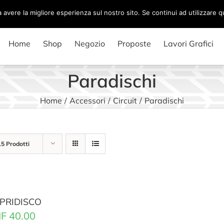
a avere la migliore esperienza sul nostro sito. Se continui ad utilizzare 
Home
Shop
Negozio
Proposte
Lavori Grafici
Paradischi
Home
/
Accessori
/
Circuit
/
Paradischi
15 Prodotti
PRIDISCO
F
40.00