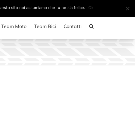
Il mio account
CARRELLO
questo sito noi assumiamo che tu ne sia felice.
Ok
Team Moto
Team Bici
Contatti