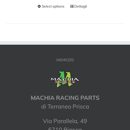
Select options
Dettagli
INDIRIZZO
MACHIA RACING PARTS
di Terraneo Prisca
Via Parallela, 49
6710 Biasca