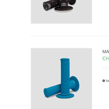
MA
CH
Se