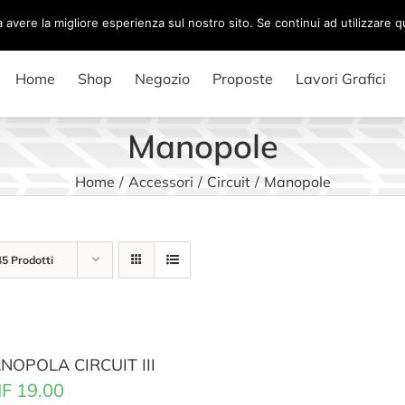
a avere la migliore esperienza sul nostro sito. Se continui ad utilizzare 
Home
Shop
Negozio
Proposte
Lavori Grafici
Manopole
Home
/
Accessori
/
Circuit
/
Manopole
45 Prodotti
NOPOLA CIRCUIT III
F
19.00