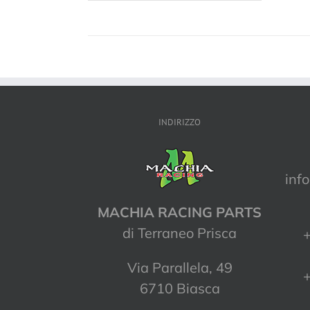
INDIRIZZO
inf
MACHIA RACING PARTS
di Terraneo Prisca
+
Via Parallela, 49
+
6710 Biasca