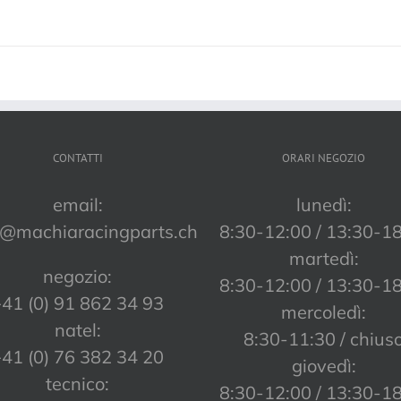
CONTATTI
ORARI NEGOZIO
email:
lunedì:
o@machiaracingparts.ch
8:30-12:00 / 13:30-1
martedì:
negozio:
8:30-12:00 / 13:30-1
41 (0) 91 862 34 93
mercoledì:
natel:
8:30-11:30 / chius
41 (0) 76 382 34 20
giovedì:
tecnico:
8:30-12:00 / 13:30-1