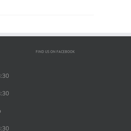
FIND US ON FACEBOOK
8:30
8:30
o
8:30