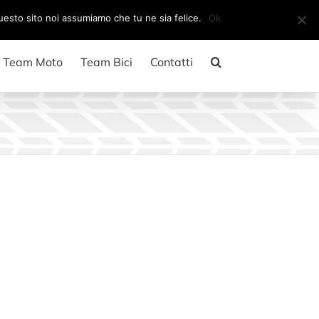
Il mio account
CARRELLO
questo sito noi assumiamo che tu ne sia felice.
Ok
Team Moto
Team Bici
Contatti