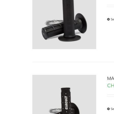
Se
MA
CH
Se