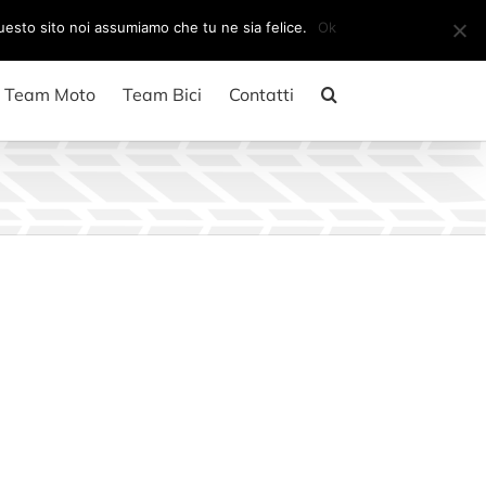
Il mio account
CARRELLO
questo sito noi assumiamo che tu ne sia felice.
Ok
Team Moto
Team Bici
Contatti