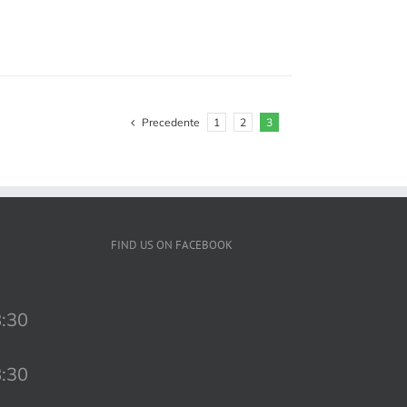
Precedente
1
2
3
FIND US ON FACEBOOK
8:30
8:30