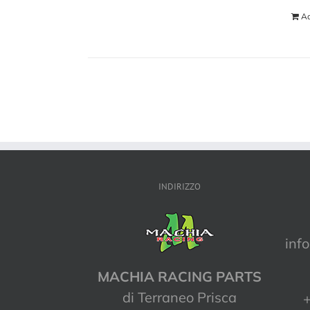
Ad
INDIRIZZO
inf
MACHIA RACING PARTS
di Terraneo Prisca
+