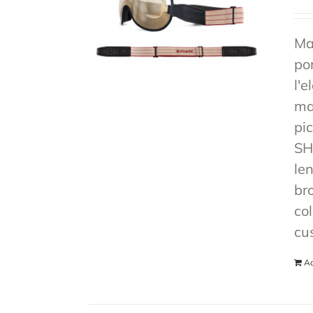
Ma
po
l'e
mas
pi
SH
len
br
co
cu
Ad