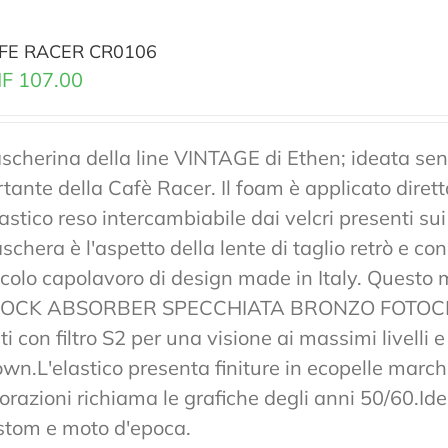
FE RACER CR0106
F
107.00
scherina della line VINTAGE di Ethen; ideata senz
rtante della Cafè Racer. Il foam è applicato diret
lastico reso intercambiabile dai velcri presenti sui
chera è l'aspetto della lente di taglio retrò e co
ccolo capolavoro di design made in Italy. Ques
OCK ABSORBER SPECCHIATA BRONZO FOTOCRO
ti con filtro S2 per una visione ai massimi livelli
own.L'elastico presenta finiture in ecopelle marchi
lorazioni richiama le grafiche degli anni 50/60.Ide
stom e moto d'epoca.