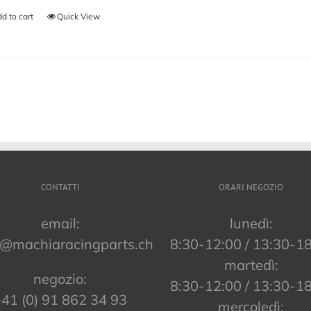
d to cart
Quick View
CONTATTI
ORARI NEGOZIO
email:
lunedì:
o@machiaracingparts.ch
8:30-12:00 / 13:30-1
martedì:
negozio:
8:30-12:00 / 13:30-1
41 (0) 91 862 34 93
mercoledì: