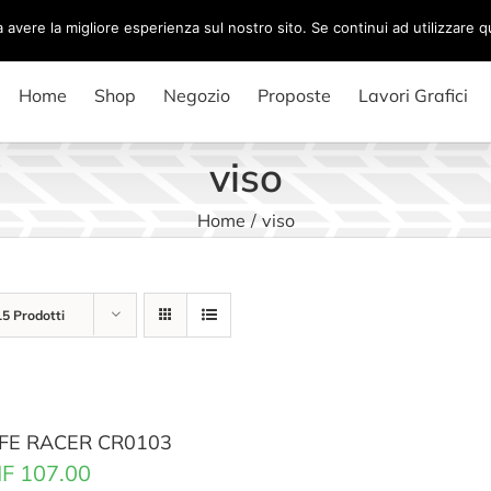
a avere la migliore esperienza sul nostro sito. Se continui ad utilizzare 
Home
Shop
Negozio
Proposte
Lavori Grafici
viso
Home
/
viso
15 Prodotti
FE RACER CR0103
F
107.00