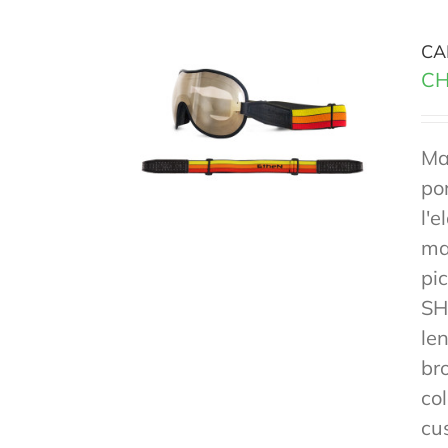
CA
CH
Ma
po
l'e
mas
pi
SH
len
br
co
cu