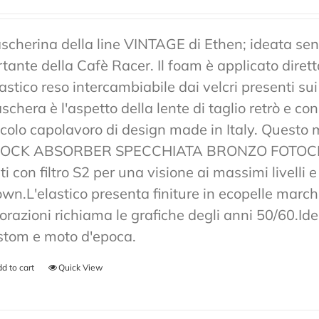
scherina della line VINTAGE di Ethen; ideata senz
rtante della Cafè Racer. Il foam è applicato diret
lastico reso intercambiabile dai velcri presenti sui
chera è l'aspetto della lente di taglio retrò e co
ccolo capolavoro di design made in Italy. Ques
OCK ABSORBER SPECCHIATA BRONZO FOTOCRO
ti con filtro S2 per una visione ai massimi livelli
own.L'elastico presenta finiture in ecopelle marchi
lorazioni richiama le grafiche degli anni 50/60.Ide
stom e moto d'epoca.
d to cart
Quick View