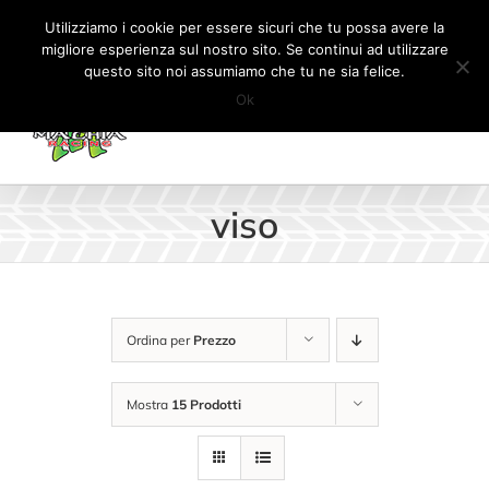
Salta
Tel:
+41 (0) 91 862 34 93
|
info@machiaracingparts.ch
Utilizziamo i cookie per essere sicuri che tu possa avere la
al
migliore esperienza sul nostro sito. Se continui ad utilizzare
Il mio account
CARRELLO
questo sito noi assumiamo che tu ne sia felice.
contenuto
Ok
viso
Ordina per
Prezzo
Mostra
15 Prodotti