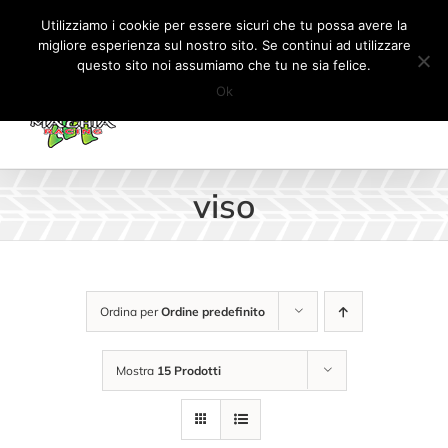
Salta
Tel:
+41 (0) 91 862 34 93
|
info@machiaracingparts.ch
Utilizziamo i cookie per essere sicuri che tu possa avere la
al
migliore esperienza sul nostro sito. Se continui ad utilizzare
Il mio account
CARRELLO
questo sito noi assumiamo che tu ne sia felice.
contenuto
Ok
viso
Ordina per
Ordine predefinito
Mostra
15 Prodotti