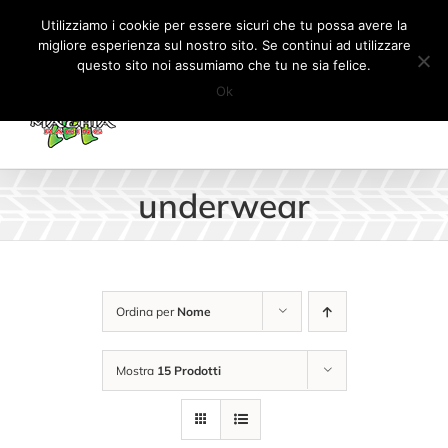
Salta
Tel:
+41 (0) 91 862 34 93
|
info@machiaracingparts.ch
Utilizziamo i cookie per essere sicuri che tu possa avere la
al
migliore esperienza sul nostro sito. Se continui ad utilizzare
Il mio account
CARRELLO
questo sito noi assumiamo che tu ne sia felice.
contenuto
Ok
underwear
Ordina per
Nome
Mostra
15 Prodotti