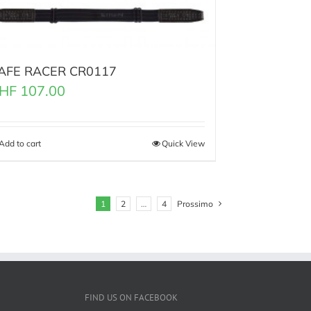
AFE RACER CR0117
HF
107.00
Add to cart
Quick View
1
2
…
4
Prossimo
FIND US ON FACEBOOK