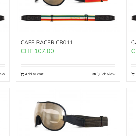
CAFE RACER CR0111
C
CHF
107.00
C
iew
Add to cart
Quick View