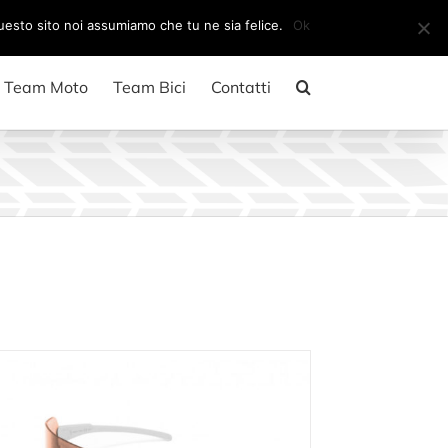
Il mio account
CARRELLO
questo sito noi assumiamo che tu ne sia felice.
Ok
Team Moto
Team Bici
Contatti