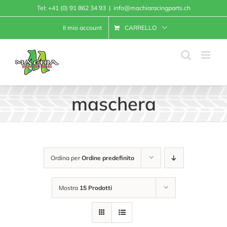
Salta
Tel:
+41 (0) 91 862 34 93
|
info@machiaracingparts.ch
al
Il mio account
CARRELLO
contenuto
maschera
Ordina per
Ordine predefinito
Mostra
15 Prodotti