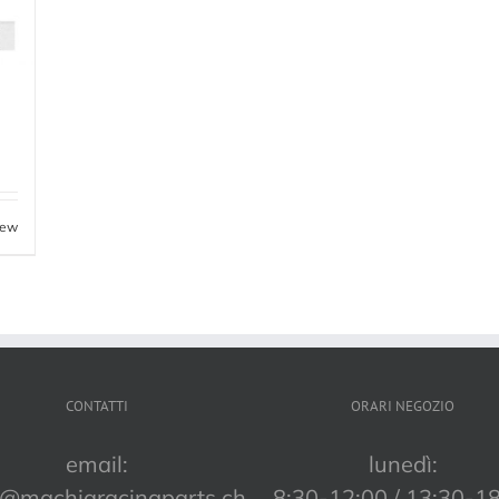
iew
CONTATTI
ORARI NEGOZIO
email:
lunedì:
o@machiaracingparts.ch
8:30-12:00 / 13:30-1