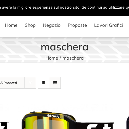
a avere la migliore esperienza sul nostro sito. Se continui ad utilizzare 
Home
Shop
Negozio
Proposte
Lavori Grafici
maschera
Home
/
maschera
45 Prodotti