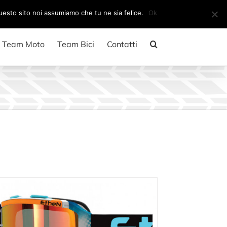
Il mio account
CARRELLO
questo sito noi assumiamo che tu ne sia felice.
Ok
Team Moto
Team Bici
Contatti