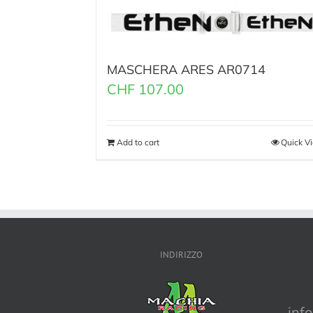
MASCHERA ARES AR0714
CHF
107.00
Add to cart
Quick V
INDIRIZZO
inf