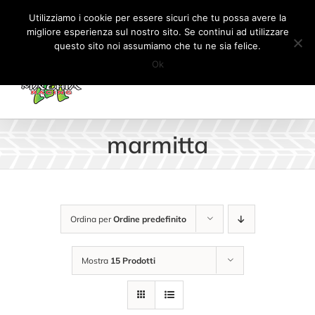
Salta
Tel:
+41 (0) 91 862 34 93
|
info@machiaracingparts.ch
Utilizziamo i cookie per essere sicuri che tu possa avere la
al
migliore esperienza sul nostro sito. Se continui ad utilizzare
Il mio account
CARRELLO
questo sito noi assumiamo che tu ne sia felice.
contenuto
Ok
marmitta
Ordina per
Ordine predefinito
Mostra
15 Prodotti