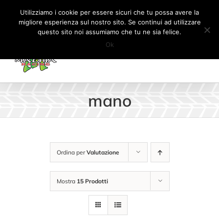
Salta
Tel:
+41 (0) 91 862 34 93
|
info@machiaracingparts.ch
Utilizziamo i cookie per essere sicuri che tu possa avere la
al
migliore esperienza sul nostro sito. Se continui ad utilizzare
Il mio account
CARRELLO
questo sito noi assumiamo che tu ne sia felice.
contenuto
Ok
mano
Ordina per
Valutazione
Mostra
15 Prodotti