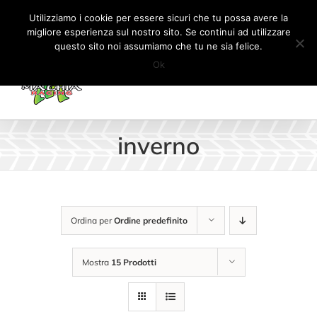
Salta
Tel:
+41 (0) 91 862 34 93
|
info@machiaracingparts.ch
Utilizziamo i cookie per essere sicuri che tu possa avere la
al
migliore esperienza sul nostro sito. Se continui ad utilizzare
Il mio account
CARRELLO
questo sito noi assumiamo che tu ne sia felice.
contenuto
Ok
inverno
Ordina per
Ordine predefinito
Mostra
15 Prodotti