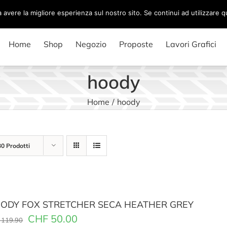
a avere la migliore esperienza sul nostro sito. Se continui ad utilizzare 
Home
Shop
Negozio
Proposte
Lavori Grafici
hoody
Home
/
hoody
30 Prodotti
ODY FOX STRETCHER SECA HEATHER GREY
CHF
50.00
119.90