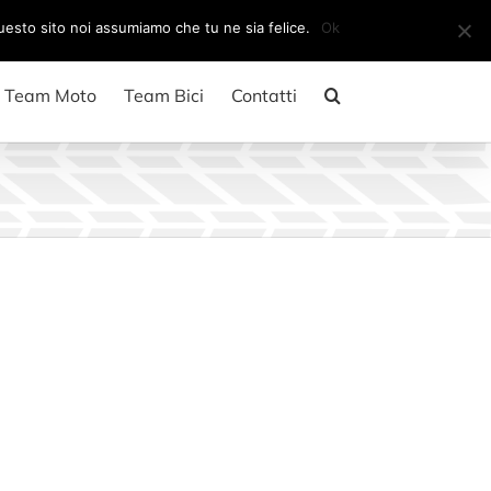
Il mio account
CARRELLO
questo sito noi assumiamo che tu ne sia felice.
Ok
Team Moto
Team Bici
Contatti