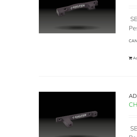
S
Pe
CAN
Ad
AD
CH
S