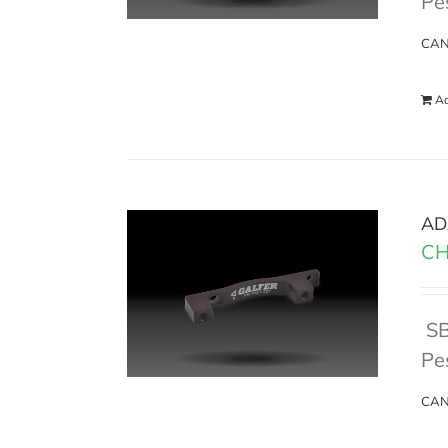
Pe
CAN
Ad
AD
CH
S
Pe
CAN