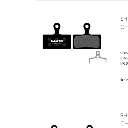
SH
CH
SHIM
BR-M
M61
Se
SH
CH