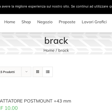
a avere la migliore esperienza sul nostro sito. Se continui ad utilizzare 
Home
Shop
Negozio
Proposte
Lavori Grafici
brack
Home
/
brack
15 Prodotti
ATTATORE POSTMOUNT +43 mm
F
10.00