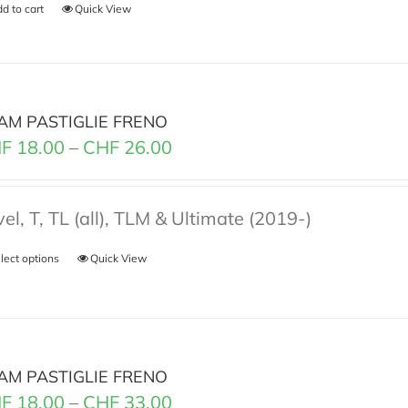
d to cart
Quick View
AM PASTIGLIE FRENO
F
18.00
–
CHF
26.00
el, T, TL (all), TLM & Ultimate (2019-)
lect options
Quick View
AM PASTIGLIE FRENO
F
18.00
–
CHF
33.00