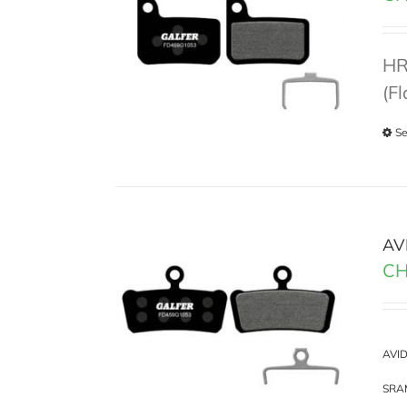
HR
(F
Se
AV
CH
AVID 
SRAM