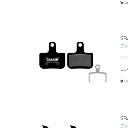
Ad
SR
CH
Lev
Se
SR
CH