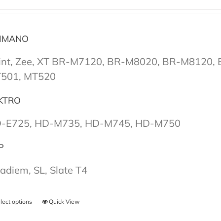
IMANO
int, Zee, XT BR-M7120, BR-M8020, BR-M8120,
501, MT520
KTRO
-E725, HD-M735, HD-M745, HD-M750
P
adiem, SL, Slate T4
lect options
Quick View