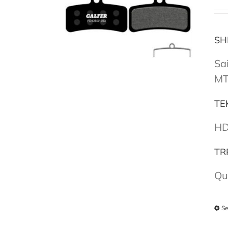
SH
Sa
MT
TE
HD
TR
Qu
Se