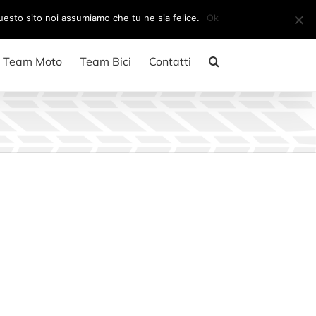
Il mio account
CARRELLO
questo sito noi assumiamo che tu ne sia felice.
Ok
Team Moto
Team Bici
Contatti