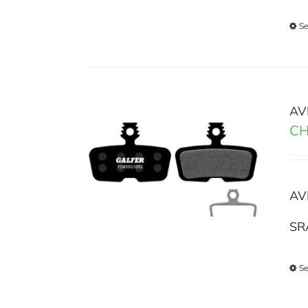
Se
AV
CH
AV
SR
Se