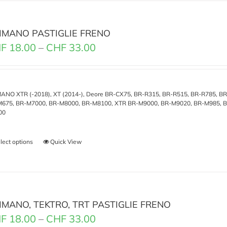
IMANO PASTIGLIE FRENO
F
18.00
–
CHF
33.00
ANO XTR (-2018), XT (2014-), Deore BR-CX75, BR-R315, BR-R515, BR-R785, 
675, BR-M7000, BR-M8000, BR-M8100, XTR BR-M9000, BR-M9020, BR-M985, BR
00
lect options
Quick View
IMANO, TEKTRO, TRT PASTIGLIE FRENO
F
18.00
–
CHF
33.00