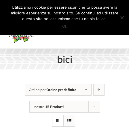
Salta
Tel:
+41 (0) 91 862 34 93
|
info@machiaracingparts.ch
Utilizziamo i cookie per essere sicuri che tu possa avere la
al
migliore esperienza sul nostro sito. Se continui ad utilizzare
Il mio account
CARRELLO
questo sito noi assumiamo che tu ne sia felice.
contenuto
Ok
bici
Ordina per
Ordine predefinito
Mostra
15 Prodotti