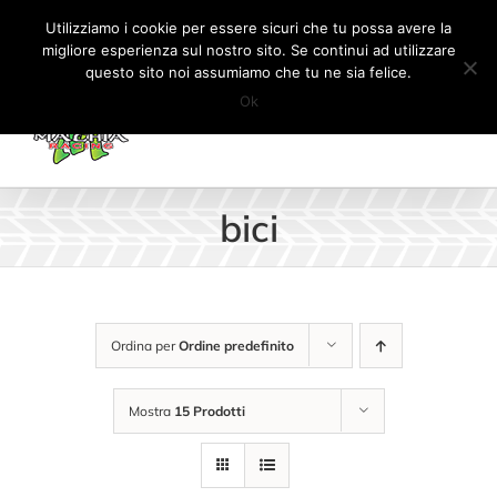
Salta
Tel:
+41 (0) 91 862 34 93
|
info@machiaracingparts.ch
Utilizziamo i cookie per essere sicuri che tu possa avere la
al
migliore esperienza sul nostro sito. Se continui ad utilizzare
Il mio account
CARRELLO
questo sito noi assumiamo che tu ne sia felice.
contenuto
Ok
bici
Ordina per
Ordine predefinito
Mostra
15 Prodotti