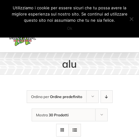
Salta
Tel:
+41 (0) 91 862 34 93
|
info@machiaracingparts.ch
Utilizziamo i cookie per essere sicuri che tu possa avere la
al
migliore esperienza sul nostro sito. Se continui ad utilizzare
Il mio account
CARRELLO
questo sito noi assumiamo che tu ne sia felice.
contenuto
Ok
alu
Ordina per
Ordine predefinito
Mostra
30 Prodotti