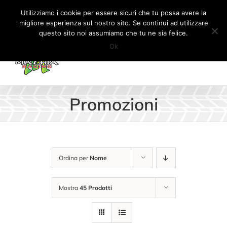
Salta
Tel:
+41 (0) 91 862 34 93
|
info@machiaracingparts.ch
Utilizziamo i cookie per essere sicuri che tu possa avere la
al
migliore esperienza sul nostro sito. Se continui ad utilizzare
Il mio account
CARRELLO
questo sito noi assumiamo che tu ne sia felice.
contenuto
Ok
Promozioni
Ordina per
Nome
Mostra
45 Prodotti