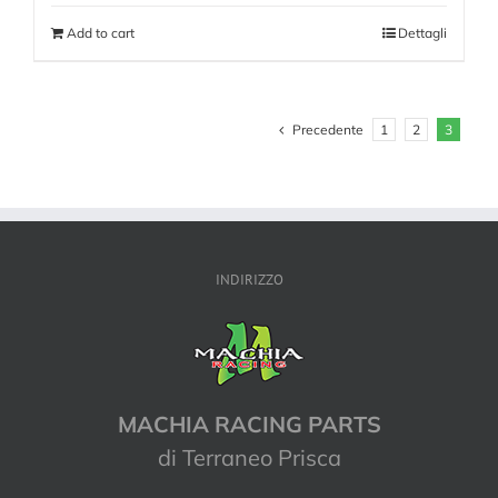
Add to cart
Dettagli
Precedente
1
2
3
INDIRIZZO
MACHIA RACING PARTS
di Terraneo Prisca