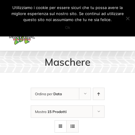
Salta
Tel:
+41 (0) 91 862 34 93
|
info@machiaracingparts.ch
Utilizziamo i cookie per essere sicuri che tu possa avere la
al
migliore esperienza sul nostro sito. Se continui ad utilizzare
Il mio account
CARRELLO
questo sito noi assumiamo che tu ne sia felice.
contenuto
Ok
Maschere
Ordina per
Data
Mostra
15 Prodotti