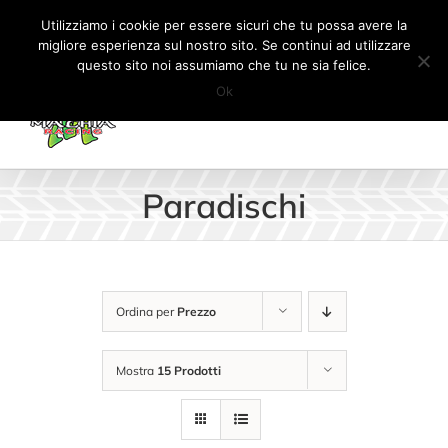
Salta
Tel:
+41 (0) 91 862 34 93
|
info@machiaracingparts.ch
Utilizziamo i cookie per essere sicuri che tu possa avere la
al
migliore esperienza sul nostro sito. Se continui ad utilizzare
Il mio account
CARRELLO
questo sito noi assumiamo che tu ne sia felice.
contenuto
Ok
Paradischi
Ordina per
Prezzo
Mostra
15 Prodotti