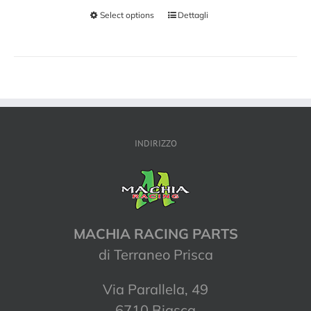
Select options
Dettagli
INDIRIZZO
MACHIA RACING PARTS
di Terraneo Prisca
Via Parallela, 49
6710 Biasca