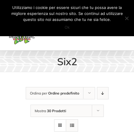
Salta
Tel:
+41 (0) 91 862 34 93
|
info@machiaracingparts.ch
Utilizziamo i cookie per essere sicuri che tu possa avere la
al
migliore esperienza sul nostro sito. Se continui ad utilizzare
Il mio account
CARRELLO
questo sito noi assumiamo che tu ne sia felice.
contenuto
Ok
Six2
Ordina per
Ordine predefinito
Mostra
30 Prodotti