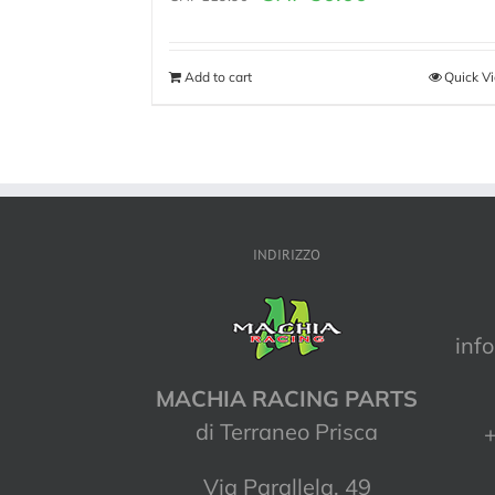
Add to cart
Quick V
INDIRIZZO
inf
MACHIA RACING PARTS
di Terraneo Prisca
+
Via Parallela, 49