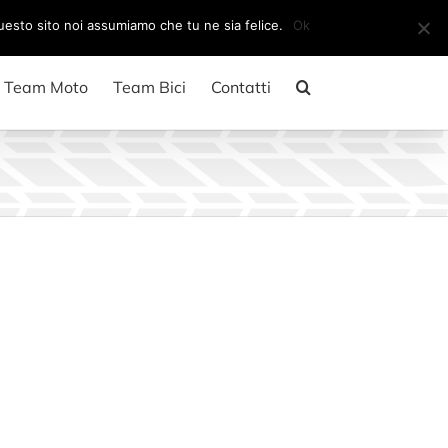
Il mio account
CARRELLO
questo sito noi assumiamo che tu ne sia felice.
Ok
Team Moto
Team Bici
Contatti