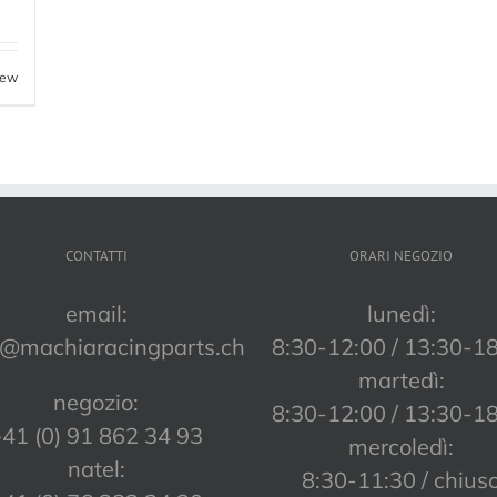
iew
CONTATTI
ORARI NEGOZIO
email:
lunedì:
o@machiaracingparts.ch
8:30-12:00 / 13:30-1
martedì:
negozio:
8:30-12:00 / 13:30-1
41 (0) 91 862 34 93
mercoledì:
natel:
8:30-11:30 / chius